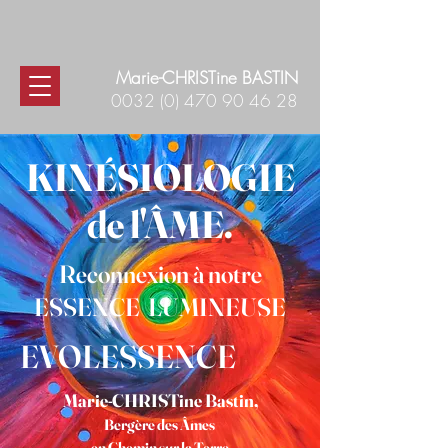
Marie-CHRISTine BASTIN
0032 (0) 470 90 46 28
KINÉSIOLOGI
E
de l'ÂME.
Reconnexion à notre
ESSENCE LUMINEUSE
EVOLESSENCE
Marie-CHRISTine Bastin,
Bergère
des Âmes
en Chemin sur la Terre