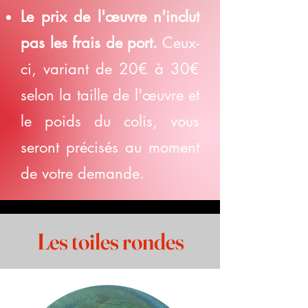
Le prix de l'œuvre n'inclut
pas les frais de port.
Ceux-
ci, variant de 20€ à 30€
selon la taille de l'œuvre et
le poids du colis, vous
seront précisés au moment
de votre demande.
Les toiles rondes