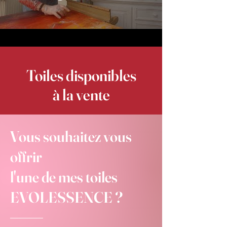
Toiles disponibles
à la vente
Vous souhaitez vous
offrir
l'une de mes toiles
EVOLESSENCE ?