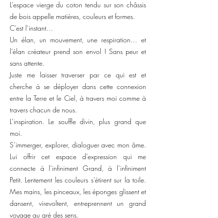
L’espace vierge du coton tendu sur son châssis
de bois appelle matières, couleurs et formes.
C’est l’instant…
Un élan, un mouvement, une respiration… et
l’élan créateur prend son envol ! Sans peur et
sans attente.
Juste me laisser traverser par ce qui est et
cherche à se déployer dans cette connexion
entre la Terre et le Ciel, à travers moi comme à
travers chacun de nous.
L’inspiration. Le souffle divin, plus grand que
moi.
S’immerger, explorer, dialoguer avec mon âme.
Lui offrir cet espace d’expression qui me
connecte à l’infiniment Grand, à l’infiniment
Petit. Lentement les couleurs s’étirent sur la toile.
Mes mains, les pinceaux, les éponges glissent et
dansent, virevoltent, entreprennent un grand
voyage au gré des sens.