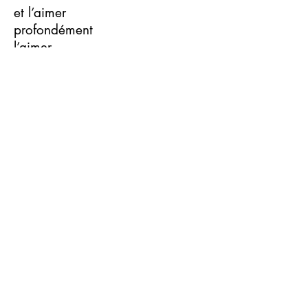
et l’aimer
profondément
l’aimer
Avec tout mon Amour ❤️,
Marie-CHRISTine
Previous
Next